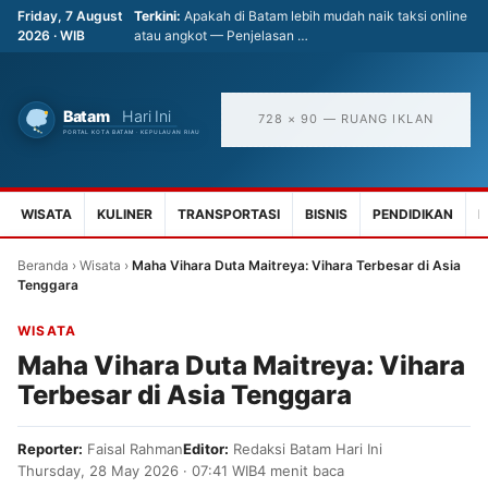
Friday, 7 August
Terkini:
Apakah di Batam lebih mudah naik taksi online
2026 · WIB
atau angkot — Penjelasan …
728 × 90 — RUANG IKLAN
WISATA
KULINER
TRANSPORTASI
BISNIS
PENDIDIKAN
K
Beranda
›
Wisata
›
Maha Vihara Duta Maitreya: Vihara Terbesar di Asia
Tenggara
WISATA
Maha Vihara Duta Maitreya: Vihara
Terbesar di Asia Tenggara
Reporter:
Faisal Rahman
Editor:
Redaksi Batam Hari Ini
Thursday, 28 May 2026 · 07:41 WIB
4 menit baca