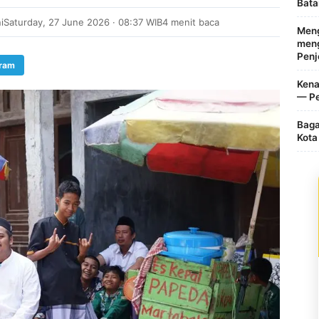
Bata
i
Saturday, 27 June 2026 · 08:37 WIB
4 menit baca
Meng
meng
Penj
gram
Kena
— Pe
Baga
Kota