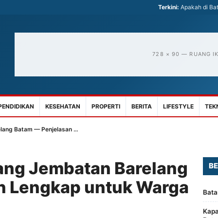
Terkini:
Apakah di Bat
728 × 90 — RUANG I
PENDIDIKAN
KESEHATAN
PROPERTI
BERITA
LIFESTYLE
TEK
lang Batam — Penjelasan …
ang Jembatan Barelang
BE
n Lengkap untuk Warga
Bata
Kapa