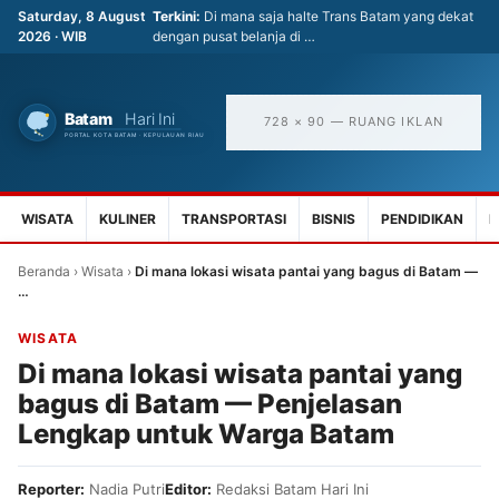
Saturday, 8 August
Terkini:
Di mana saja halte Trans Batam yang dekat
2026 · WIB
dengan pusat belanja di …
728 × 90 — RUANG IKLAN
WISATA
KULINER
TRANSPORTASI
BISNIS
PENDIDIKAN
K
Beranda
›
Wisata
›
Di mana lokasi wisata pantai yang bagus di Batam —
…
WISATA
Di mana lokasi wisata pantai yang
bagus di Batam — Penjelasan
Lengkap untuk Warga Batam
Reporter:
Nadia Putri
Editor:
Redaksi Batam Hari Ini