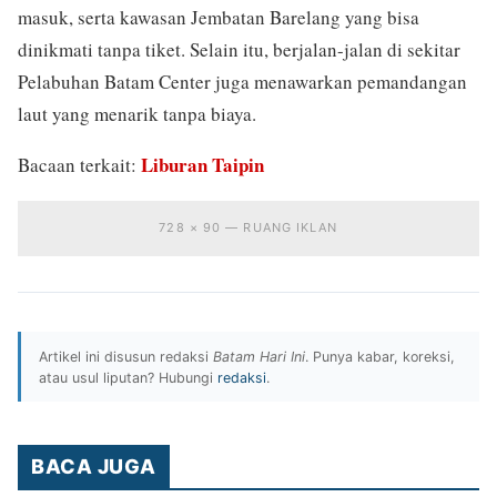
masuk, serta kawasan Jembatan Barelang yang bisa
dinikmati tanpa tiket. Selain itu, berjalan-jalan di sekitar
Pelabuhan Batam Center juga menawarkan pemandangan
laut yang menarik tanpa biaya.
Liburan Taipin
Bacaan terkait:
728 × 90 — RUANG IKLAN
Artikel ini disusun redaksi
Batam Hari Ini
. Punya kabar, koreksi,
atau usul liputan? Hubungi
redaksi
.
BACA JUGA