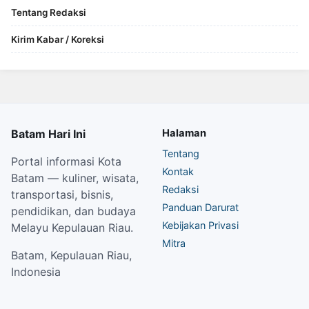
Tentang Redaksi
Kirim Kabar / Koreksi
Batam Hari Ini
Halaman
Tentang
Portal informasi Kota
Kontak
Batam — kuliner, wisata,
Redaksi
transportasi, bisnis,
Panduan Darurat
pendidikan, dan budaya
Kebijakan Privasi
Melayu Kepulauan Riau.
Mitra
Batam, Kepulauan Riau,
Indonesia