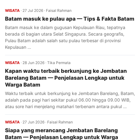
WISATA
·
27 Jul 2026
·
Faisal Rahman
Batam masuk ke pulau apa — Tips & Fakta Batam
Batam masuk ke dalam gugusan Kepulauan Riau, tepatnya
berada di bagian utara Selat Singapura. Secara geografis,
Pulau Batam adalah salah satu pulau terbesar di provinsi
Kepulauan …
WISATA
·
28 Jun 2026
·
Tika Permata
Kapan waktu terbaik berkunjung ke Jembatan
Barelang Batam — Penjelasan Lengkap untuk
Warga Batam
Waktu terbaik untuk berkunjung ke Jembatan Barelang, Batam,
adalah pada pagi hari sekitar pukul 06.00 hingga 09.00 WIB,
atau sore hari menjelang matahari terbenam antara pukul …
WISATA
·
27 Jun 2026
·
Faisal Rahman
Siapa yang merancang Jembatan Barelang
Batam — Penjelasan Lengkap untuk Warga