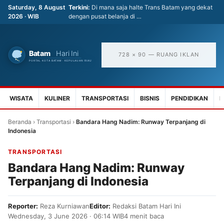
Saturday, 8 August
Terkini:
Di mana saja halte Trans Batam yang dekat
2026 · WIB
dengan pusat belanja di …
728 × 90 — RUANG IKLAN
WISATA
KULINER
TRANSPORTASI
BISNIS
PENDIDIKAN
K
Beranda
›
Transportasi
›
Bandara Hang Nadim: Runway Terpanjang di
Indonesia
TRANSPORTASI
Bandara Hang Nadim: Runway
Terpanjang di Indonesia
Reporter:
Reza Kurniawan
Editor:
Redaksi Batam Hari Ini
Wednesday, 3 June 2026 · 06:14 WIB
4 menit baca