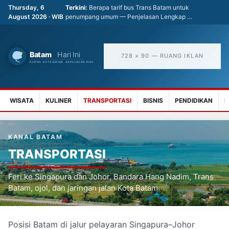
Thursday, 6
Terkini:
Berapa tarif bus Trans Batam untuk
August 2026 · WIB
penumpang umum — Penjelasan Lengkap …
728 × 90 — RUANG IKLAN
WISATA
KULINER
TRANSPORTASI
BISNIS
PENDIDIKAN
K
KANAL BATAM
TRANSPORTASI
Feri ke Singapura dan Johor, Bandara Hang Nadim, Trans
Batam, ojol, dan jaringan jalan Kota Batam.
Posisi Batam di jalur pelayaran Singapura–Johor