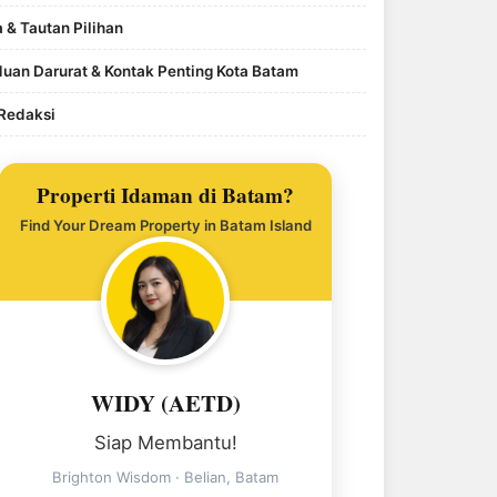
a & Tautan Pilihan
uan Darurat & Kontak Penting Kota Batam
Redaksi
Properti Idaman di Batam?
Find Your Dream Property in Batam Island
WIDY (AETD)
Siap Membantu!
Brighton Wisdom · Belian, Batam