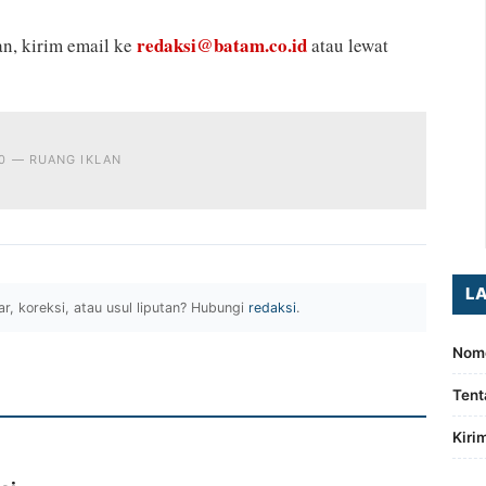
redaksi@batam.co.id
an, kirim email ke
atau lewat
90 — RUANG IKLAN
L
ar, koreksi, atau usul liputan? Hubungi
redaksi
.
Nomo
Tent
Kiri