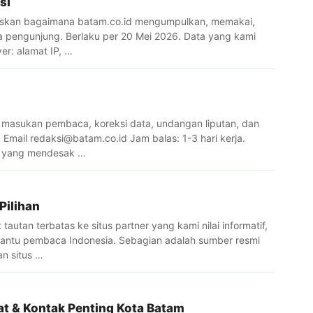
si
laskan bagaimana batam.co.id mengumpulkan, memakai,
a pengunjung. Berlaku per 20 Mei 2026. Data yang kami
er: alamat IP, …
i
 masukan pembaca, koreksi data, undangan liputan, dan
. Email
redaksi@batam.co.id
Jam balas: 1-3 hari kerja.
ta yang mendesak …
Pilihan
autan terbatas ke situs partner yang kami nilai informatif,
antu pembaca Indonesia. Sebagian adalah sumber resmi
an situs …
t & Kontak Penting Kota Batam