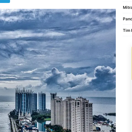
Mitr
Pand
Tim 