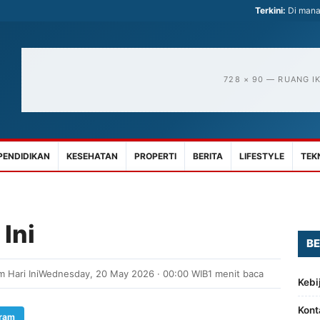
Terkini:
Di mana
728 × 90 — RUANG I
PENDIDIKAN
KESEHATAN
PROPERTI
BERITA
LIFESTYLE
TEK
Ini
BE
 Hari Ini
Wednesday, 20 May 2026 · 00:00 WIB
1 menit baca
Kebi
Kont
gram