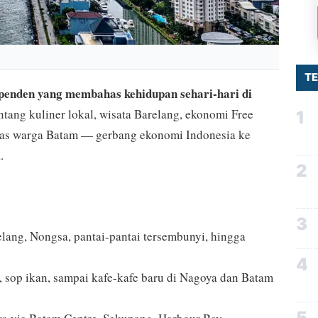
T
ependen yang membahas kehidupan sehari-hari di
tang kuliner lokal, wisata Barelang, ekonomi Free
1
itas warga Batam — gerbang ekonomi Indonesia ke
.
2
3
elang, Nongsa, pantai-pantai tersembunyi, hingga
4
, sop ikan, sampai kafe-kafe baru di Nagoya dan Batam
5