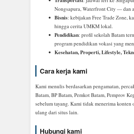
Transportasi
: jadwal feri ke Singap
Nongsapura, Waterfront City — dan 
Bisnis
: kebijakan Free Trade Zone, ka
hingga cerita UMKM lokal.
Pendidikan
: profil sekolah Batam 
program pendidikan vokasi yang meny
Kesehatan, Properti, Lifestyle, Tek
Cara kerja kami
Kami menulis berdasarkan pengamatan, percak
Batam, BP Batam, Pemkot Batam, Pemprov Kepri
sebelum tayang. Kami tidak menerima konten o
ulang dari situs lain.
Hubungi kami