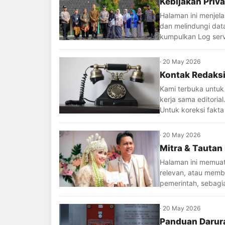
Kebijakan Priva
Halaman ini menje
dan melindungi dat
kumpulkan Log serv
·
20 May 2026
Kontak Redaks
Kami terbuka untuk
kerja sama editorial
Untuk koreksi fak
·
20 May 2026
Mitra & Tautan 
Halaman ini memuat t
relevan, atau memb
pemerintah, sebagi
·
20 May 2026
Panduan Darura