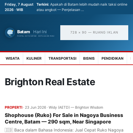
Friday, 7 August
Terkini:
Apakah di Batam lebih mudah naik taksi online
2026 · WIB
atau angkot — Penjelasan …
728 × 90 — RUANG IKLAN
WISATA
KULINER
TRANSPORTASI
BISNIS
PENDIDIKAN
K
Brighton Real Estate
PROPERTI
·
23 Jun 2026
·
Widy (AETD) — Brighton Wisdom
Shophouse (Ruko) For Sale in Nagoya Business
Centre, Batam — 290 sqm, Near Singapore
🇮🇩 Baca dalam Bahasa Indonesia: Jual Cepat Ruko Nagoya