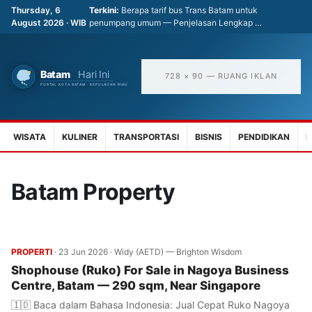
Thursday, 6
Terkini:
Berapa tarif bus Trans Batam untuk
August 2026 · WIB
penumpang umum — Penjelasan Lengkap …
728 × 90 — RUANG IKLAN
WISATA
KULINER
TRANSPORTASI
BISNIS
PENDIDIKAN
K
Batam Property
PROPERTI
·
23 Jun 2026
·
Widy (AETD) — Brighton Wisdom
Shophouse (Ruko) For Sale in Nagoya Business
Centre, Batam — 290 sqm, Near Singapore
🇮🇩 Baca dalam Bahasa Indonesia: Jual Cepat Ruko Nagoya