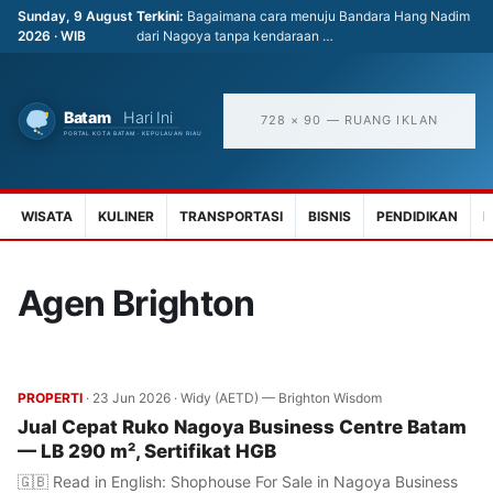
Sunday, 9 August
Terkini:
Bagaimana cara menuju Bandara Hang Nadim
2026 · WIB
dari Nagoya tanpa kendaraan …
728 × 90 — RUANG IKLAN
WISATA
KULINER
TRANSPORTASI
BISNIS
PENDIDIKAN
K
Agen Brighton
PROPERTI
·
23 Jun 2026
·
Widy (AETD) — Brighton Wisdom
Jual Cepat Ruko Nagoya Business Centre Batam
— LB 290 m², Sertifikat HGB
🇬🇧 Read in English: Shophouse For Sale in Nagoya Business