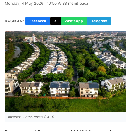
Monday, 4 May 2026 · 10:50 WIB
8 menit baca
BAGIKAN:
Facebook
X
WhatsApp
Telegram
Ilustrasi · Foto: Pexels (CC0)