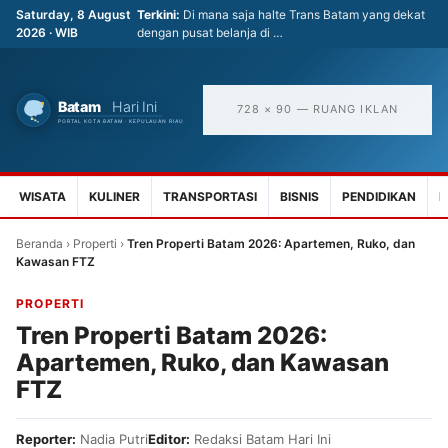
Saturday, 8 August
Terkini:
Di mana saja halte Trans Batam yang dekat
2026 · WIB
dengan pusat belanja di …
728 × 90 — RUANG IKLAN
WISATA
KULINER
TRANSPORTASI
BISNIS
PENDIDIKAN
K
Beranda
›
Properti
›
Tren Properti Batam 2026: Apartemen, Ruko, dan
Kawasan FTZ
PROPERTI
Tren Properti Batam 2026:
Apartemen, Ruko, dan Kawasan
FTZ
Reporter:
Nadia Putri
Editor:
Redaksi Batam Hari Ini