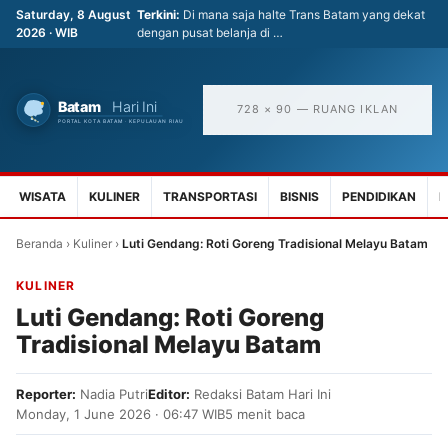
Saturday, 8 August
Terkini:
Di mana saja halte Trans Batam yang dekat
2026 · WIB
dengan pusat belanja di …
728 × 90 — RUANG IKLAN
WISATA
KULINER
TRANSPORTASI
BISNIS
PENDIDIKAN
K
Beranda
›
Kuliner
›
Luti Gendang: Roti Goreng Tradisional Melayu Batam
KULINER
Luti Gendang: Roti Goreng
Tradisional Melayu Batam
Reporter:
Nadia Putri
Editor:
Redaksi Batam Hari Ini
Monday, 1 June 2026 · 06:47 WIB
5 menit baca