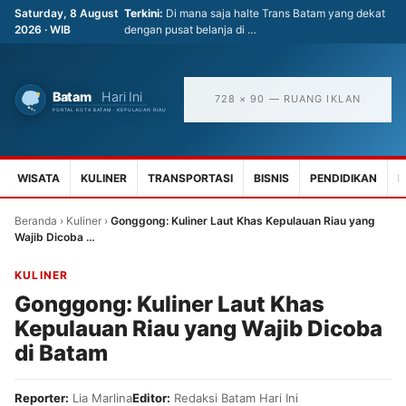
Saturday, 8 August
Terkini:
Di mana saja halte Trans Batam yang dekat
2026 · WIB
dengan pusat belanja di …
728 × 90 — RUANG IKLAN
WISATA
KULINER
TRANSPORTASI
BISNIS
PENDIDIKAN
K
Beranda
›
Kuliner
›
Gonggong: Kuliner Laut Khas Kepulauan Riau yang
Wajib Dicoba …
KULINER
Gonggong: Kuliner Laut Khas
Kepulauan Riau yang Wajib Dicoba
di Batam
Reporter:
Lia Marlina
Editor:
Redaksi Batam Hari Ini