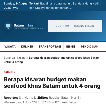
Sunday, 9 August
Terkini:
Bagaimana cara menuju Bandara Hang Nadim
2026 · WIB
dari Nagoya tanpa kendaraan …
728 × 90 — RUANG IKLAN
WISATA
KULINER
TRANSPORTASI
BISNIS
PENDIDIKAN
K
Beranda
›
Kuliner
›
Berapa kisaran budget makan seafood khas Batam
untuk 4 orang
KULINER
Berapa kisaran budget makan
seafood khas Batam untuk 4 orang
Reporter:
Siti Nurhaliza
Editor:
Redaksi Batam Hari Ini
Wednesday, 1 July 2026 · 07:40 WIB
7 menit baca