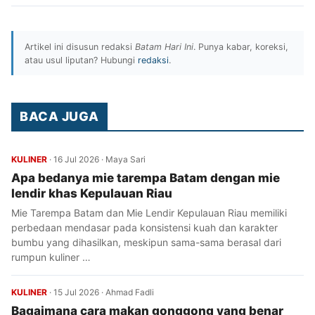
Artikel ini disusun redaksi
Batam Hari Ini
. Punya kabar, koreksi,
atau usul liputan? Hubungi
redaksi
.
BACA JUGA
KULINER
·
16 Jul 2026
·
Maya Sari
Apa bedanya mie tarempa Batam dengan mie
lendir khas Kepulauan Riau
Mie Tarempa Batam dan Mie Lendir Kepulauan Riau memiliki
perbedaan mendasar pada konsistensi kuah dan karakter
bumbu yang dihasilkan, meskipun sama-sama berasal dari
rumpun kuliner …
KULINER
·
15 Jul 2026
·
Ahmad Fadli
Bagaimana cara makan gonggong yang benar