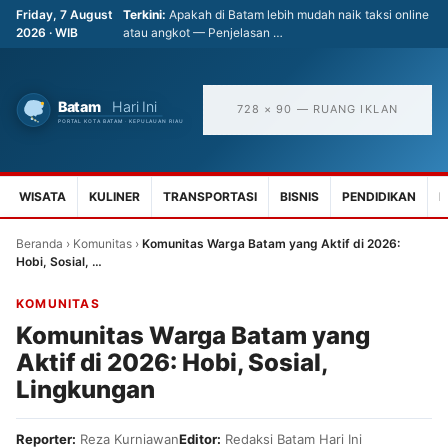
Friday, 7 August
Terkini:
Apakah di Batam lebih mudah naik taksi online
2026 · WIB
atau angkot — Penjelasan …
728 × 90 — RUANG IKLAN
WISATA
KULINER
TRANSPORTASI
BISNIS
PENDIDIKAN
K
Beranda
›
Komunitas
›
Komunitas Warga Batam yang Aktif di 2026:
Hobi, Sosial, …
KOMUNITAS
Komunitas Warga Batam yang
Aktif di 2026: Hobi, Sosial,
Lingkungan
Reporter:
Reza Kurniawan
Editor:
Redaksi Batam Hari Ini