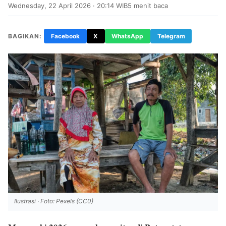
Wednesday, 22 April 2026 · 20:14 WIB
5 menit baca
BAGIKAN:
Facebook
X
WhatsApp
Telegram
Ilustrasi · Foto: Pexels (CC0)