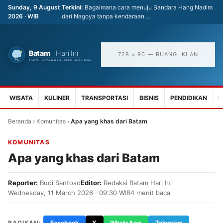
Sunday, 9 August
Terkini:
Bagaimana cara menuju Bandara Hang Nadim
2026 · WIB
dari Nagoya tanpa kendaraan …
728 × 90 — RUANG IKLAN
WISATA
KULINER
TRANSPORTASI
BISNIS
PENDIDIKAN
K
Beranda
›
Komunitas
›
Apa yang khas dari Batam
KOMUNITAS
Apa yang khas dari Batam
Reporter:
Budi Santoso
Editor:
Redaksi Batam Hari Ini
Wednesday, 11 March 2026 · 09:30 WIB
4 menit baca
BAGIKAN:
Facebook
X
WhatsApp
Telegram