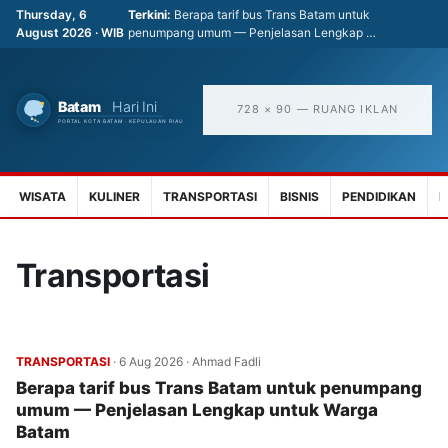
Thursday, 6
Terkini:
Berapa tarif bus Trans Batam untuk
August 2026 · WIB
penumpang umum — Penjelasan Lengkap …
728 × 90 — RUANG IKLAN
WISATA
KULINER
TRANSPORTASI
BISNIS
PENDIDIKAN
K
Transportasi
TRANSPORTASI
·
6 Aug 2026
·
Ahmad Fadli
Berapa tarif bus Trans Batam untuk penumpang
umum — Penjelasan Lengkap untuk Warga
Batam