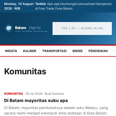
Monday, 10 August
Terkini:
Apa saja keuntungan perusahaan beroperasi
2026 · WIB
di Free Trade Zone Batam
728 × 90 — RUANG IKLAN
WISATA
KULINER
TRANSPORTASI
BISNIS
PENDIDIKAN
K
Komunitas
KOMUNITAS
·
29 Jul 2026
·
Budi Santoso
Di Batam mayoritas suku apa
Di Batam, mayoritas penduduknya adalah suku Melayu, yang
secara resmi menjadi kelompok etnis terbesar di Kota Batam.