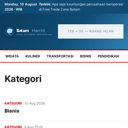
Monday, 10 August
Terkini:
Apa saja keuntungan perusahaan beroperasi
2026 · WIB
di Free Trade Zone Batam
728 × 90 — RUANG IKLAN
WISATA
KULINER
TRANSPORTASI
BISNIS
PENDIDIKAN
K
Kategori
KATEGORI
·
10 Aug 2026
Bisnis
KATEGORI
·
9 Aug 2026