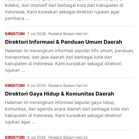
koleksi, dan otomotif dari berbagai kota dan kabupaten di
Indonesia. Kami kurasikan sebagai direktori rujukan agar
pembaca …
DIREKTORI
·
7 Jul 2026
·
Redaksi Batam Hari Ini
Direktori Informasi & Panduan Umum Daerah
Halaman ini merangkum informasi seputar info umum, panduan,
transportasi, dan jasa daerah dari berbagai kota dan
kabupaten di Indonesia. Kami kurasikan sebagai direktori
rujukan …
DIREKTORI
·
6 Jul 2026
·
Redaksi Batam Hari Ini
Direktori Gaya Hidup & Komunitas Daerah
Halaman ini merangkum informasi seputar gaya hidup,
komunitas, dan agenda acara daerah dari berbagai kota dan
kabupaten di Indonesia. Kami kurasikan sebagai direktori
rujukan agar …
DIREKTORI
·
6 Jul 2026
·
Redaksi Batam Hari Ini