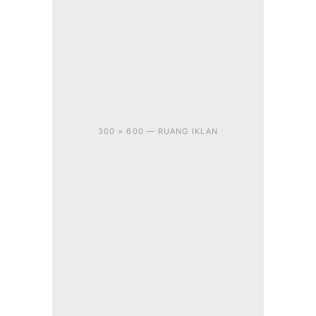
300 × 600 — RUANG IKLAN