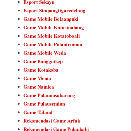
Esport Sekayu
Esport Simpangtigaredelong
Game Mobile Bolaanguki
Game Mobile Kotasinabang
Game Mobile Kotatoboali
Game Mobile Pulautrumon
Game Mobile Weda
Game Banggaikep
Game Kotakoba
Game Menia
Game Namlea
Game Pulaunusabarung
Game Pulausemiun
Game Talaud
Rekomendasi Game Arfak
Rekomendasi Game Pulaubabi