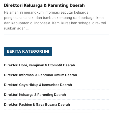
Direktori Keluarga & Parenting Daerah
Halaman ini merangkum informasi seputar keluarga,
pengasuhan anak, dan tumbuh kembang dari berbagai kota
dan kabupaten di Indonesia. Kami kurasikan sebagai direktori
rujukan agar …
BERITA KATEGORI INI
Direktori Hobi, Kerajinan & Otomotif Daerah
Direktori Informasi & Panduan Umum Daerah
Direktori Gaya Hidup & Komunitas Daerah
Direktori Keluarga & Parenting Daerah
Direktori Fashion & Gaya Busana Daerah