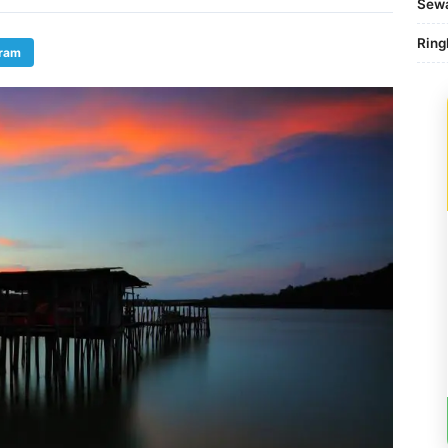
Sewa
Ring
gram