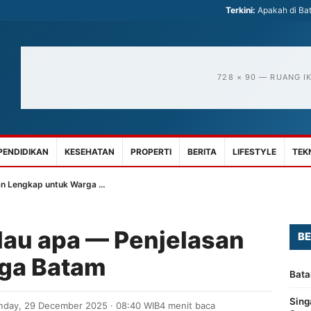
Terkini:
Apakah di Bat
728 × 90 — RUANG I
PENDIDIKAN
KESEHATAN
PROPERTI
BERITA
LIFESTYLE
TEK
an Lengkap untuk Warga …
lau apa — Penjelasan
BE
ga Batam
Bata
Sing
day, 29 December 2025 · 08:40 WIB
4 menit baca