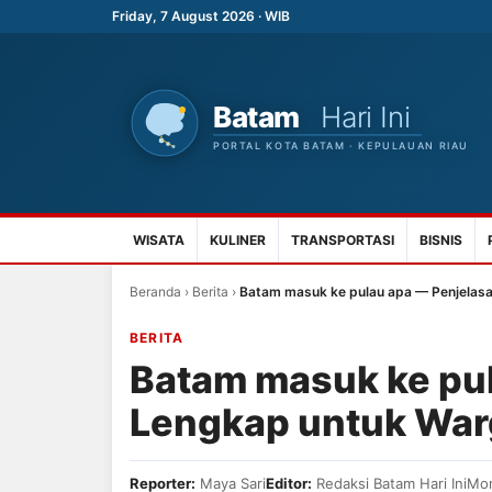
Friday, 7 August 2026 · WIB
WISATA
KULINER
TRANSPORTASI
BISNIS
Beranda
›
Berita
›
Batam masuk ke pulau apa — Penjelas
BERITA
Batam masuk ke pu
Lengkap untuk War
Reporter:
Maya Sari
Editor:
Redaksi Batam Hari Ini
Mon