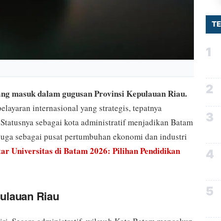
T
1
2
ang masuk dalam gugusan Provinsi Kepulauan Riau.
elayaran internasional yang strategis, tepatnya
3
Statusnya sebagai kota administratif menjadikan Batam
 juga sebagai pusat pertumbuhan ekonomi dan industri
ar Universitas di Batam 2026: Pilihan Pendidikan
4
5
ulauan Riau